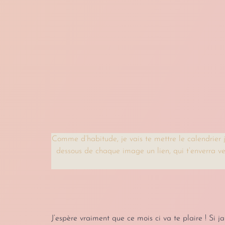
Comme d’habitude, je vais te mettre le calendrier j
dessous de chaque image un lien, qui t’enverra ve
J’espère vraiment que ce mois ci va te plaire ! Si j