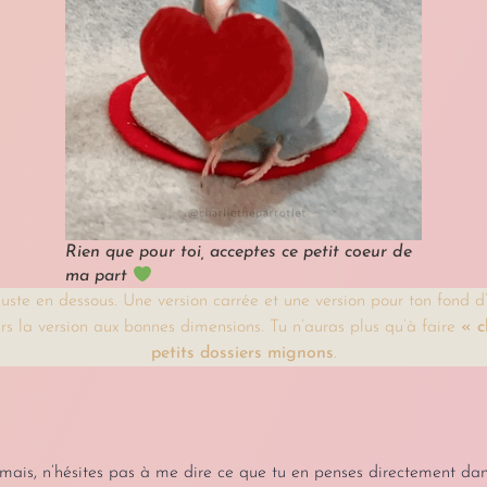
Rien que pour toi, acceptes ce petit coeur de
ma part
uste en dessous. Une version carrée et une version pour ton fond d’
rs la version aux bonnes dimensions. Tu n’auras plus qu’à faire
« c
petits dossiers mignons
.
amais, n’hésites pas à me dire ce que tu en penses directement dans