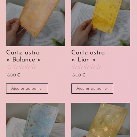
Carte astro
Carte astro
« Balance »
« Lion »
☆
☆
☆
☆
☆
☆
☆
☆
☆
☆
18,00
€
18,00
€
Ajouter au panier
Ajouter au panier