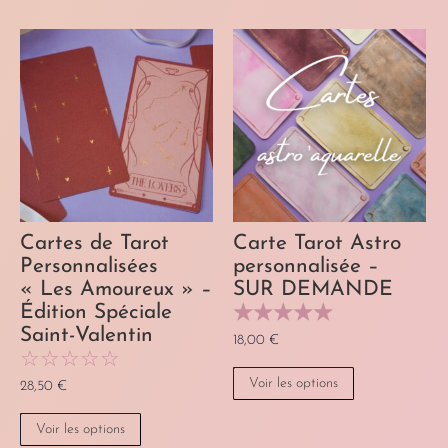
Cartes de Tarot
Carte Tarot Astro
Personnalisées
personnalisée –
« Les Amoureux » –
SUR DEMANDE
☆
☆
☆
☆
☆
Édition Spéciale
Saint-Valentin
18,00
€
☆
☆
☆
☆
☆
Voir les options
28,50
€
Voir les options