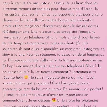
peux le voir, je t’ai mis juste au-dessus, là, les liens dans les
différents formats disponibles pour chaque fond d’écran. Tu
n’as qu’à cliquer sur le lien qui correspond le plus pour ensuite
cliquer sur la petite flèche de téléchargement en haut à
droite et ton image sera directement dans le dossier de tes
téléchargements. Une fois que tu as enregistré l’image, tu
l’envoies sur ton téléphone et tu la mets en fond, pour la voir
tout le temps et sourire avec toutes tes dents (Si tu le
souhaites, ils sont aussi disponibles sur mon profil Instagram, en
story à la une. Pour les récupérer, tu poses ton doigt longtemps
sur l’image quand elle s’affiche, et tu fais une capture d’écran.
Et hop ! une image directement sur ton téléphone) Alors ? Tu
en penses quoi ? Tu les trouves comment ? (attention à ta
réponse hein
) Je suis si heureuse du rendu final ! C’est
exactement ce que je voulais ! C’est beau, doux, cocon,
apaisant, ça met du baume au cœur. En somme, c’est parfait !
Je serai tellement heureuse d’avoir tes impressions en
commentaire juste en dessous
Et je croise les phalanges
pour que ces petites créations t’apportent un petit bout de