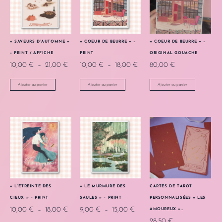
« SAVEURS D’AUTOMNE »
« COEUR DE BEURRE » –
« COEUR DE BEURRE » –
– PRINT / AFFICHE
PRINT
ORIGINAL GOUACHE
10,00
€
–
21,00
€
10,00
€
–
18,00
€
80,00
€
Ajouter au panier
Ajouter au panier
Ajouter au panier
« L’ÉTREINTE DES
« LE MURMURE DES
CARTES DE TAROT
CIEUX » – PRINT
SAULES » – PRINT
PERSONNALISÉES « LES
10,00
€
–
18,00
€
9,00
€
–
15,00
€
AMOUREUX »…
28,50
€