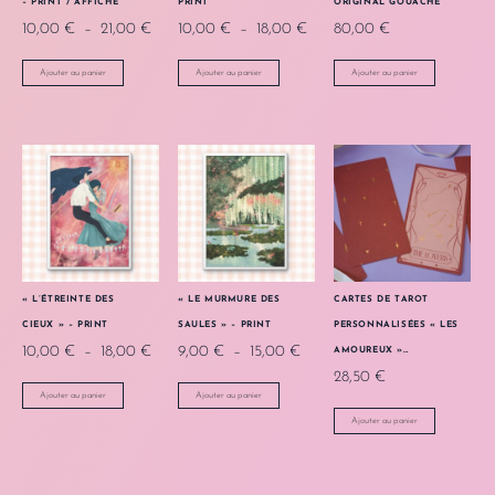
– PRINT / AFFICHE
PRINT
ORIGINAL GOUACHE
10,00
€
–
21,00
€
10,00
€
–
18,00
€
80,00
€
Ajouter au panier
Ajouter au panier
Ajouter au panier
« L’ÉTREINTE DES
« LE MURMURE DES
CARTES DE TAROT
CIEUX » – PRINT
SAULES » – PRINT
PERSONNALISÉES « LES
10,00
€
–
18,00
€
9,00
€
–
15,00
€
AMOUREUX »…
28,50
€
Ajouter au panier
Ajouter au panier
Ajouter au panier