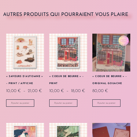
AUTRES PRODUITS QUI POURRAIENT VOUS PLAIRE
« SAVEURS D’AUTOMNE »
« COEUR DE BEURRE » –
« COEUR DE BEURRE » –
– PRINT / AFFICHE
PRINT
ORIGINAL GOUACHE
10,00
€
–
21,00
€
10,00
€
–
18,00
€
80,00
€
Ajouter au panier
Ajouter au panier
Ajouter au panier