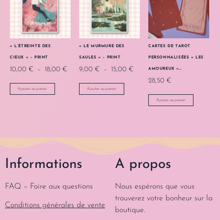
« L’ÉTREINTE DES
« LE MURMURE DES
CARTES DE TAROT
CIEUX » – PRINT
SAULES » – PRINT
PERSONNALISÉES « LES
10,00
€
–
18,00
€
9,00
€
–
15,00
€
AMOUREUX »…
28,50
€
Ajouter au panier
Ajouter au panier
Ajouter au panier
Informations
A propos
FAQ – Foire aux questions
Nous espérons que vous
trouverez votre bonheur sur la
Conditions générales de vente
boutique.