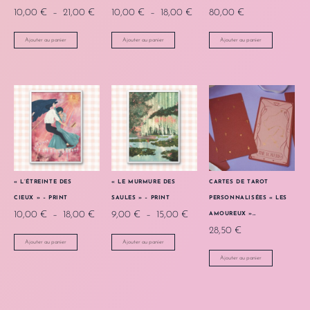
10,00
€
–
21,00
€
10,00
€
–
18,00
€
80,00
€
Ajouter au panier
Ajouter au panier
Ajouter au panier
« L’ÉTREINTE DES
« LE MURMURE DES
CARTES DE TAROT
CIEUX » – PRINT
SAULES » – PRINT
PERSONNALISÉES « LES
10,00
€
–
18,00
€
9,00
€
–
15,00
€
AMOUREUX »…
28,50
€
Ajouter au panier
Ajouter au panier
Ajouter au panier