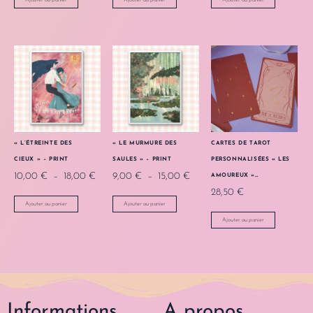
Ajouter au panier
Ajouter au panier
Ajouter au panier
« L’ÉTREINTE DES
« LE MURMURE DES
CARTES DE TAROT
CIEUX » – PRINT
SAULES » – PRINT
PERSONNALISÉES « LES
10,00
€
–
18,00
€
9,00
€
–
15,00
€
AMOUREUX »…
28,50
€
Ajouter au panier
Ajouter au panier
Ajouter au panier
Informations
A propos