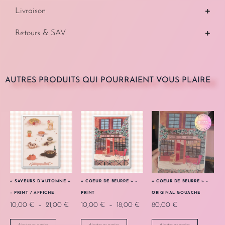
Livraison
Retours & SAV
AUTRES PRODUITS QUI POURRAIENT VOUS PLAIRE
« SAVEURS D’AUTOMNE »
« COEUR DE BEURRE » –
« COEUR DE BEURRE » –
– PRINT / AFFICHE
PRINT
ORIGINAL GOUACHE
10,00
€
–
21,00
€
10,00
€
–
18,00
€
80,00
€