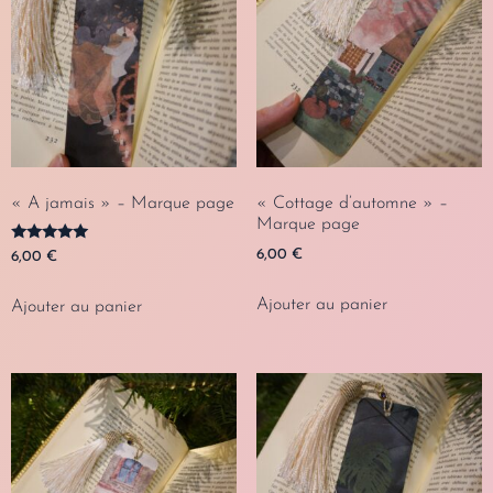
« A jamais » – Marque page
« Cottage d’automne » –
Marque page
Note
6,00
€
6,00
€
5.00
sur 5
Ajouter au panier
Ajouter au panier